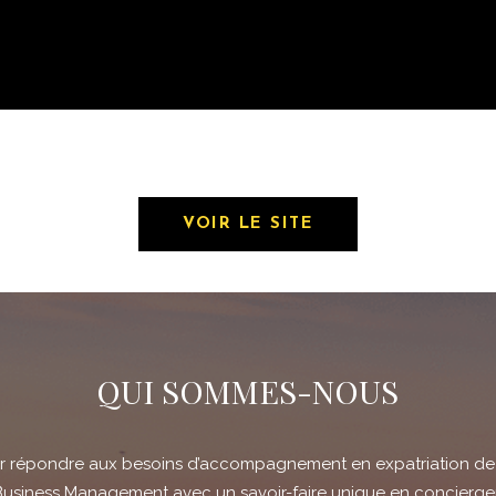
VOIR LE SITE
QUI SOMMES-NOUS
our répondre aux besoins d’accompagnement en expatriation de 
 Business Management avec un savoir-faire unique en concierger