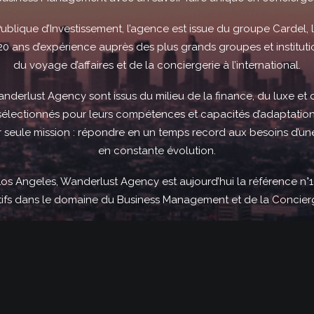
blique d’Investissement, l’agence est issue du groupe Cardel, l
e 20 ans d’expérience auprès des plus grands groupes et institu
du voyage d’affaires et de la conciergerie à l’international.
derlust Agency sont issus du milieu de la finance, du luxe et d
sélectionnés pour leurs compétences et capacités d’adaptation
 seule mission : répondre en un temps record aux besoins d’une
en constante évolution.
os Angeles, Wanderlust Agency est aujourd’hui la référence n°1 
tifs dans le domaine du Business Management et de la Concierg
INESS MANAGEMENT
CONCIERGE SERV